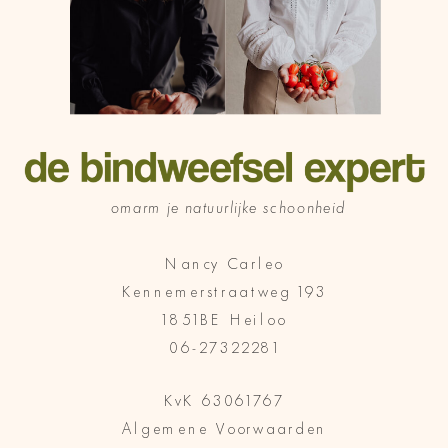
omarm je natuurlijke schoonheid
Nancy Carleo
Kennemerstraatweg 193
1851BE Heiloo
06-27322281
KvK 63061767
Algemene Voorwaarden