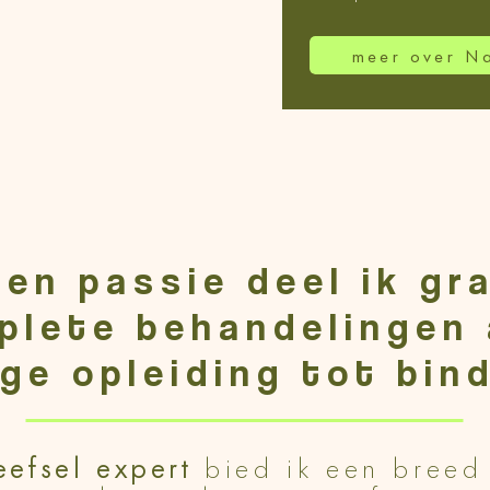
meer over N
 en passie deel ik gr
plete behandelingen 
ige opleiding tot bin
efsel expert
bied ik een breed