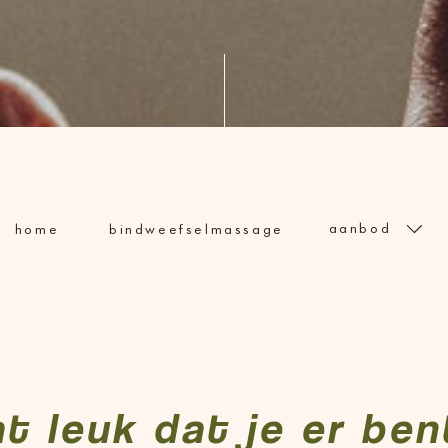
aanbod
home
bindweefselmassage
t leuk dat je er ben