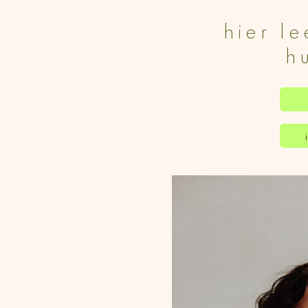
hier le
h