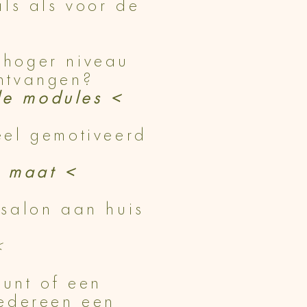
ls als voor de
n hoger niveau
ontvangen?
le modules <
eel gemotiveerd
p maat <
 salon aan huis
<
runt of een
iedereen een