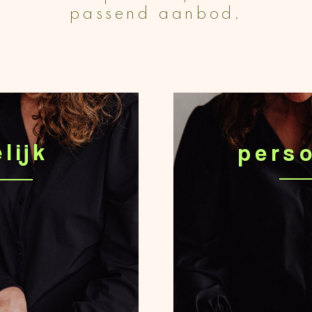
passend aanbod.
lijk
perso