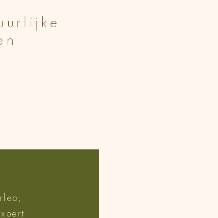
uurlijke
en
rleo,
xpert!