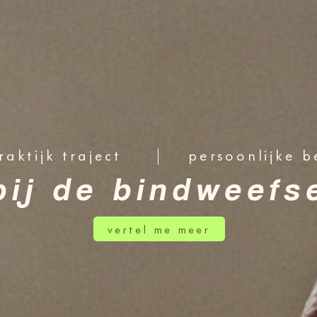
aktijk traject
persoonlijke 
ij de bindweefs
vertel me meer