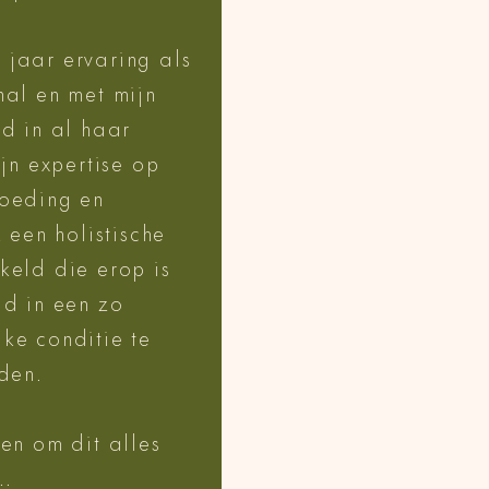
jaar ervaring als
nal en met mijn
id in al haar
ijn expertise op
voeding en
k een holistische
keld die erop is
id in een zo
ke conditie te
uden.
ten om dit alles
..