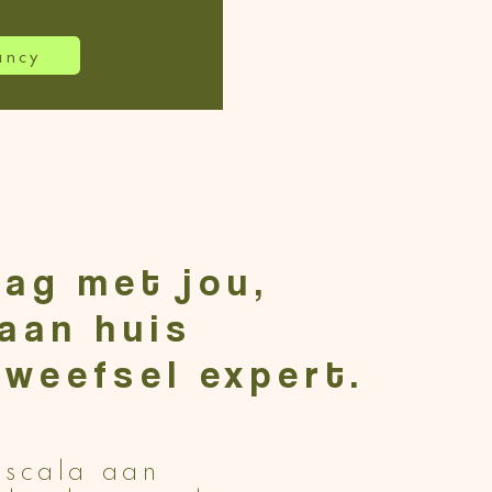
ancy
aag met jou,
aan huis
dweefsel expert.
 scala aan