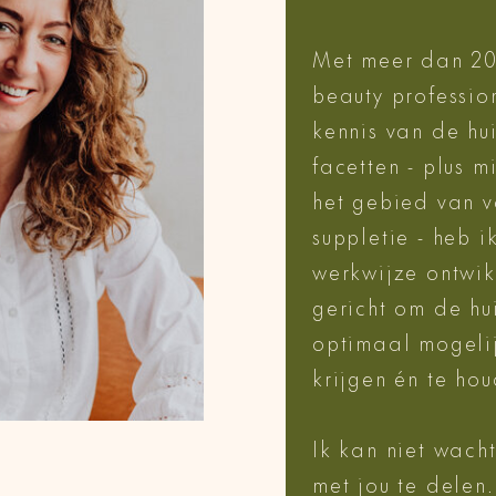
Met meer dan 20 
beauty professio
kennis van de hu
facetten - plus m
het gebied van 
suppletie - heb i
werkwijze ontwik
gericht om de hu
optimaal mogelij
krijgen én te ho
Ik kan niet wach
met jou te delen.