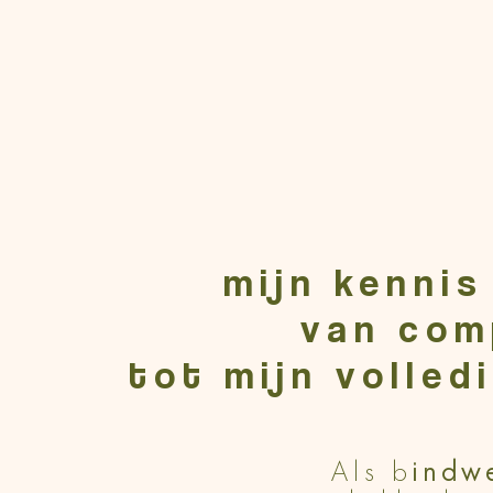
mijn kennis
van com
tot mijn volled
Als b
indwe