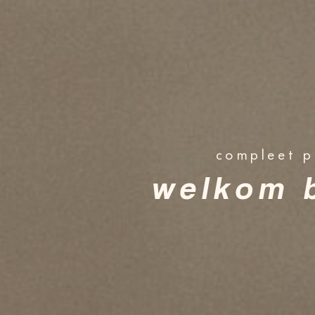
compleet pr
welkom b