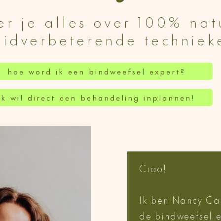
er je alles over 100% nat
uidverbeterende techniek
hoe word ik een bindweefsel expert?
ik wil direct een behandeling inplannen!
Ciao!
Ik ben Nancy Ca
de bindweefsel e